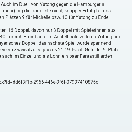
e. Auch im Duell von Yutong gegen die Hamburgerin
 mehr) log die Rangliste nicht, knapper Erfolg für das
en Plätzen 9 für Michelle bzw. 13 für Yutong zu Ende.
eten 16 Doppel, davon nur 3 Doppel mit Spielerinnen aus
C Lörrach-Brombach. Im Achtelfinale verloren Yutong und
bayerisches Doppel, das nächste Spiel wurde spannend
inem Zweisatzsieg jeweils 21:19. Fazit: Geteilter 9. Platz
auch im Einzel und als Lohn ein paar Fantastilliarden
aspx?id=dd6f3f1b-2966-446e-9f6f-07997410875c