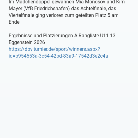
Im Mädchendoppel gewannen Mia Monosov und Kim
Mayer (VfB Friedrichshafen) das Achtelfinale, das
Viertelfinale ging verloren zum geteilten Platz 5 am
Ende.
Ergebnisse und Platzierungen A-Rangliste U11-13
Eggenstein 2026
https://dbv.turnier.de/sport/winners.aspx?
id=b954553a-3c54-42bd-83a9-17542d3e2c4a