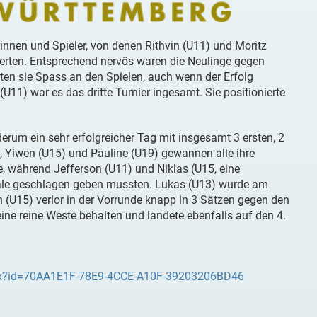
erinnen und Spieler, von denen Rithvin (U11) und Moritz
eierten. Entsprechend nervös waren die Neulinge gegen
tten sie Spass an den Spielen, auch wenn der Erfolg
11) war es das dritte Turnier ingesamt. Sie positionierte
.
erum ein sehr erfolgreicher Tag mit insgesamt 3 ersten, 2
), Yiwen (U15) und Pauline (U19) gewannen alle ihre
, während Jefferson (U11) und Niklas (U15, eine
inale geschlagen geben mussten. Lukas (U13) wurde am
ian (U15) verlor in der Vorrunde knapp in 3 Sätzen gegen den
eine reine Weste behalten und landete ebenfalls auf den 4.
.aspx?id=70AA1E1F-78E9-4CCE-A10F-39203206BD46